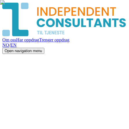
Om oss
Har oppdrag
Trenger oppdrag
NO
/
EN
Open navigation menu
Vi hjelper deg