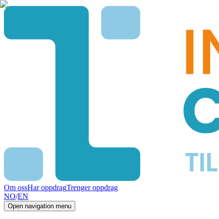
Om oss
Har oppdrag
Trenger oppdrag
NO
/
EN
Open navigation menu