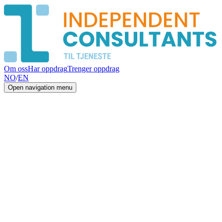
Om oss
Har oppdrag
Trenger oppdrag
NO
/
EN
Open navigation menu
Event
25. januar 2026
Les mer
→