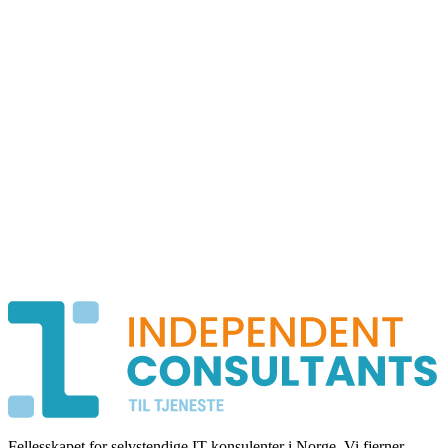
Nyhet
20. januar 2026
Nye rammeavtaler med offentlig sektor
Independent Consultants har sikret rammeavtaler med flere statlige
etater og kommuner. Dette åpner for spennende oppdragsmuligheter
for våre medlemmer innen digitalisering av offentlige tjenester.
Blogg
15. januar 2026
Slik lykkes du som selvstendig konsulent i 2026
Markedet for IT-konsulenter er i stadig endring. I denne artikkelen
deler vi våre beste tips for å bygge en bærekraftig karriere som
selvstendig konsulent.
Fellesskapet for selvstendige IT-konsulenter i Norge. Vi fjerner