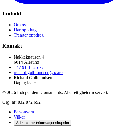
Innhold
Om oss
Har oppdrag
Trenger oppdrag
Kontakt
Nakkeknausen 4
6014 Ålesund
+47 91 31 25 77
richard.gulbrandsen@ic.no
Richard Gulbrandsen
Daglig leder
© 2026 Independent Consultants. Alle rettigheter reservert.
Org. nr:
832 872 652
Personvern
Vilkår
Administrer informasjonskapsler