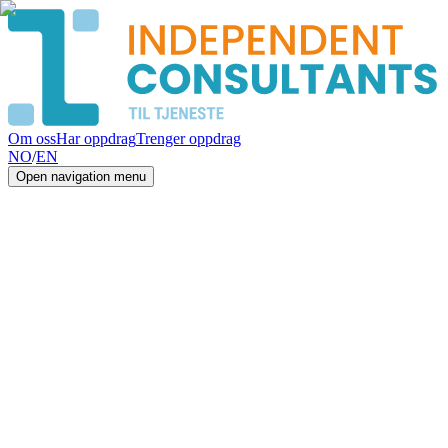
Om oss
Har oppdrag
Trenger oppdrag
NO
/
EN
Open navigation menu